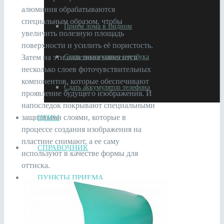
алюминия обрабатываются
специальным образом, чтобы
Прием лома в Видном
увеличить полезную площадь
поверхности и усилить её пористость.
Затем на эти пластины наносится
Сдать аккумулятор ноутбука
несколько слоев фоточувствительных
компонентов, которые обеспечивают
Сдать аккумулятор телефона
проявление будущего изображения. И
напоследок покрывают специальными
защитными слоями, которые в
ЦЕНЫ
процессе создания изображения на
пластине снимают, а ее саму
СПРАВОЧНИК
используют в качестве формы для
оттиска.
ПУНКТЫ ПРИЕМА