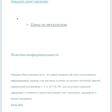
Заказать консультацию
Стоимость скупки
Цены на металлолом
Политика конфиденциальности
© 2017—2024 «ВТОРБАЗА» - Прием металлолома в Москве и МО
Обращаем Ваше внимание на то, что данный интернет-сайт носит исключительно
информационный характер и ни при каких условиях не является публичной офертой,
определяемой положениями ч. 2 ст. 437 ГК РФ. Для получения подробной
информации о стоимости и сроках выполнения услуг, пожалуйста, обращайтесь к
нашим сотрудникам.
Карта сайта