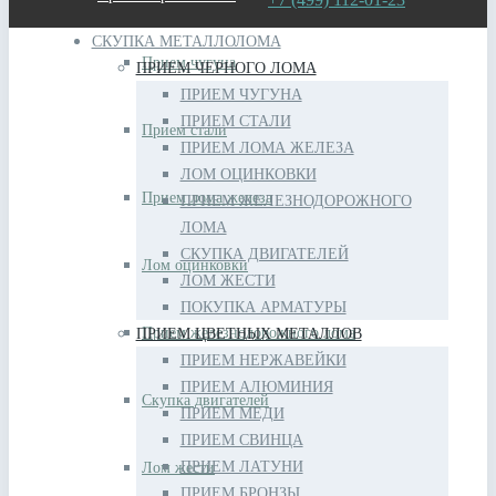
СКУПКА МЕТАЛЛОЛОМА
Прием чугуна
ПРИЕМ ЧЕРНОГО ЛОМА
ПРИЕМ ЧУГУНА
ПРИЕМ СТАЛИ
Прием стали
ПРИЕМ ЛОМА ЖЕЛЕЗА
ЛОМ ОЦИНКОВКИ
Прием лома железа
ПРИЕМ ЖЕЛЕЗНОДОРОЖНОГО
ЛОМА
СКУПКА ДВИГАТЕЛЕЙ
Лом оцинковки
ЛОМ ЖЕСТИ
ПОКУПКА АРМАТУРЫ
Прием железнодорожного лома
ПРИЕМ ЦВЕТНЫХ МЕТАЛЛОВ
ПРИЕМ НЕРЖАВЕЙКИ
ПРИЕМ АЛЮМИНИЯ
Скупка двигателей
ПРИЕМ МЕДИ
ПРИЕМ СВИНЦА
ПРИЕМ ЛАТУНИ
Лом жести
ПРИЕМ БРОНЗЫ