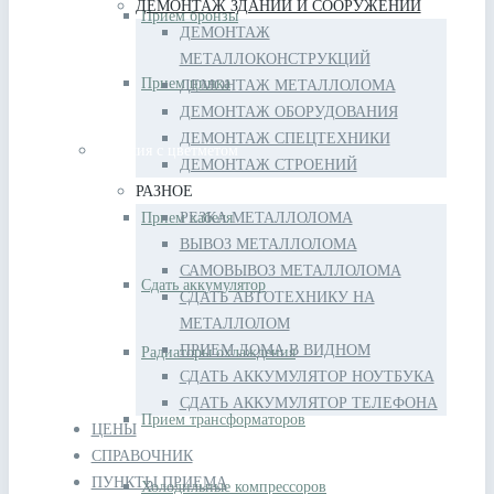
ДЕМОНТАЖ ЗДАНИЙ И СООРУЖЕНИЙ
Прием бронзы
ДЕМОНТАЖ
МЕТАЛЛОКОНСТРУКЦИЙ
Прием цинка
ДЕМОНТАЖ МЕТАЛЛОЛОМА
ДЕМОНТАЖ ОБОРУДОВАНИЯ
ДЕМОНТАЖ СПЕЦТЕХНИКИ
Изделия с цветметом
ДЕМОНТАЖ СТРОЕНИЙ
РАЗНОЕ
Прием кабеля
РЕЗКА МЕТАЛЛОЛОМА
ВЫВОЗ МЕТАЛЛОЛОМА
САМОВЫВОЗ МЕТАЛЛОЛОМА
Сдать аккумулятор
СДАТЬ АВТОТЕХНИКУ НА
МЕТАЛЛОЛОМ
ПРИЕМ ЛОМА В ВИДНОМ
Радиаторы охлаждения
СДАТЬ АККУМУЛЯТОР НОУТБУКА
СДАТЬ АККУМУЛЯТОР ТЕЛЕФОНА
Прием трансформаторов
ЦЕНЫ
СПРАВОЧНИК
ПУНКТЫ ПРИЕМА
Холодильные компрессоров