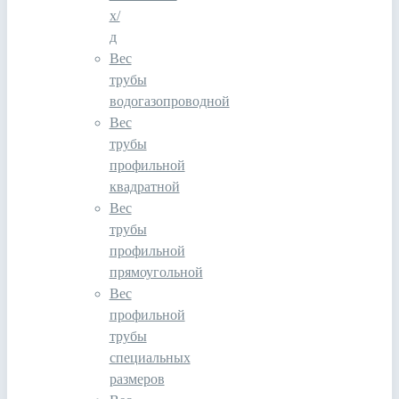
х/
д
Вес
трубы
водогазопроводной
Вес
трубы
профильной
квадратной
Вес
трубы
профильной
прямоугольной
Вес
профильной
трубы
специальных
размеров