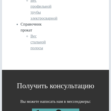
Вес
профильной
трубы
электросварной
Справочник
прокат
Вес
стальной
полосы
Получить консультацию
Вы можете написать нам в мессенджеры: