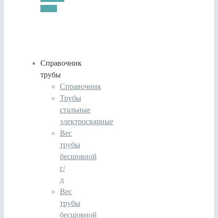
Email
Справочник
трубы
Справочник
Трубы
стальные
электросварные
Вес
трубы
бесшовной
г/
д
Вес
трубы
бесшовной