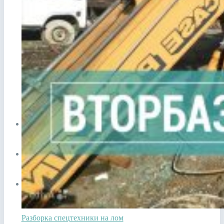
Сдать автотехнику на металлолом
Прием лома в Видном
Сдать аккумулятор ноутбука
Сдать аккумулятор телефона
ЦЕНЫ
СПРАВОЧНИК
ПУНКТЫ ПРИЕМА
Разборка спецтехники на лом