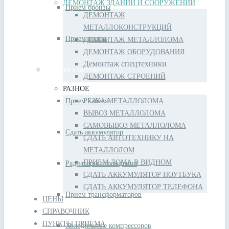
ДЕМОНТАЖ ЗДАНИЙ И СООРУЖЕНИЙ
Прием бронзы
ДЕМОНТАЖ
МЕТАЛЛОКОНСТРУКЦИЙ
Прием цинка
ДЕМОНТАЖ МЕТАЛЛОЛОМА
ДЕМОНТАЖ ОБОРУДОВАНИЯ
Демонтаж спецтехники
Изделия с цветметом
ДЕМОНТАЖ СТРОЕНИЙ
РАЗНОЕ
Прием кабеля
РЕЗКА МЕТАЛЛОЛОМА
ВЫВОЗ МЕТАЛЛОЛОМА
САМОВЫВОЗ МЕТАЛЛОЛОМА
Сдать аккумулятор
СДАТЬ АВТОТЕХНИКУ НА
МЕТАЛЛОЛОМ
ПРИЕМ ЛОМА В ВИДНОМ
Радиаторы охлаждения
СДАТЬ АККУМУЛЯТОР НОУТБУКА
СДАТЬ АККУМУЛЯТОР ТЕЛЕФОНА
Прием трансформаторов
ЦЕНЫ
СПРАВОЧНИК
ПУНКТЫ ПРИЕМА
Холодильные компрессоров