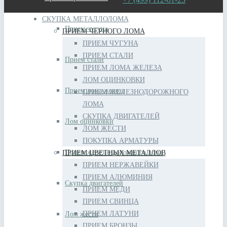
СКУПКА МЕТАЛЛОЛОМА
Прием чугуна
ПРИЕМ ЧЕРНОГО ЛОМА
ПРИЕМ ЧУГУНА
ПРИЕМ СТАЛИ
Прием стали
ПРИЕМ ЛОМА ЖЕЛЕЗА
ЛОМ ОЦИНКОВКИ
Прием лома железа
ПРИЕМ ЖЕЛЕЗНОДОРОЖНОГО
ЛОМА
СКУПКА ДВИГАТЕЛЕЙ
Лом оцинковки
ЛОМ ЖЕСТИ
ПОКУПКА АРМАТУРЫ
Прием железнодорожного лома
ПРИЕМ ЦВЕТНЫХ МЕТАЛЛОВ
ПРИЕМ НЕРЖАВЕЙКИ
ПРИЕМ АЛЮМИНИЯ
Скупка двигателей
ПРИЕМ МЕДИ
ПРИЕМ СВИНЦА
ПРИЕМ ЛАТУНИ
Лом жести
ПРИЕМ БРОНЗЫ