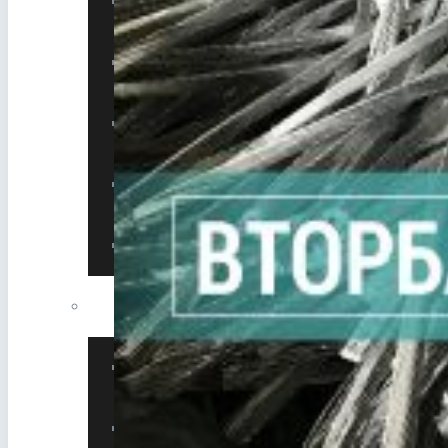
Утилизация оборудования
Утилизация спецтехники
Утилизация цветмета
Утилизация чермета
Сдать HDD жесткие диски
Демонтаж зданий и сооружений
Демонтаж металлоконструкций
Демонтаж металлолома