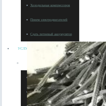
Холодильные компрессоров
Прием электродвигателей
Сдать литиевый аккумулятор
УСЛУГИ
Утилизация металлолома
Утилизация АКБ
Утилизация кабеля