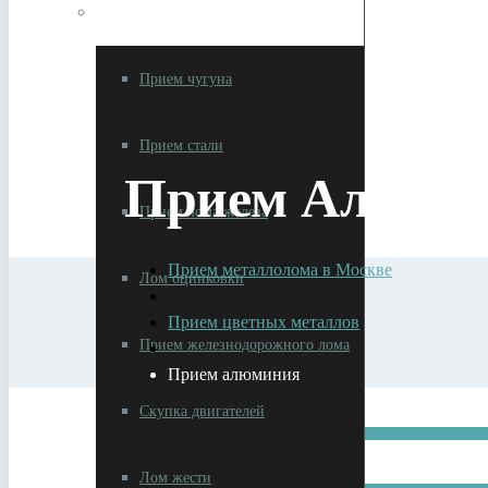
Прием черного лома
Прием чугуна
Прием стали
Прием Алюми
Прием лома железа
Прием металлолома в Москве
Лом оцинковки
Прием цветных металлов
Прием железнодорожного лома
Прием алюминия
Скупка двигателей
Лом жести