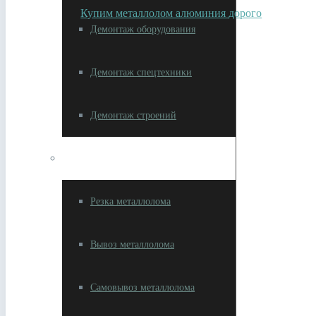
Купим металлолом алюминия дорого
Демонтаж оборудования
Демонтаж спецтехники
Демонтаж строений
Разное
Резка металлолома
Вывоз металлолома
Самовывоз металлолома