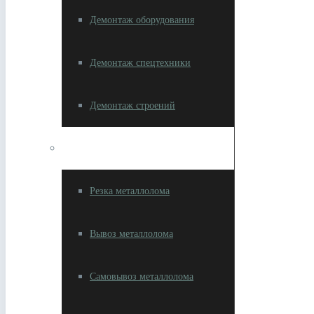
Демонтаж оборудования
Демонтаж спецтехники
Демонтаж строений
Разное
Резка металлолома
Вывоз металлолома
Самовывоз металлолома