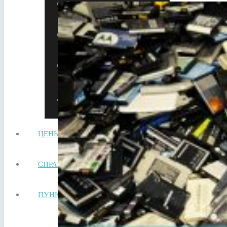
Сдать автотехнику на металлолом
Прием лома в Видном
Сдать аккумулятор ноутбука
Сдать аккумулятор телефона
ЦЕНЫ
СПРАВОЧНИК
ПУНКТЫ ПРИЕМА