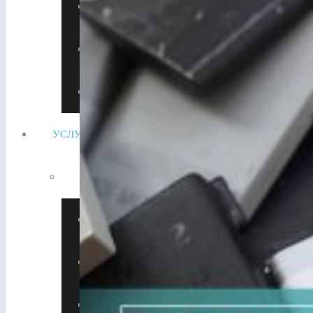
Холодильные компрессоров
Прием электродвигателей
Сдать литиевый аккумулятор
УСЛУГИ
Утилизация металлолома
Утилизация АКБ
Утилизация кабеля
Утилизация оборудования