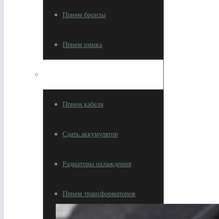
Прием бронзы
Прием цинка
Изделия с цветметом
Прием кабеля
Сдать аккумулятор
Радиаторы охлаждения
Прием трансформаторов