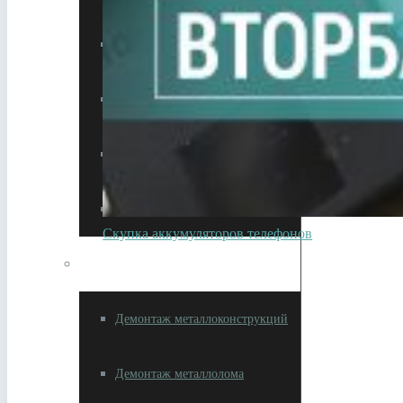
Утилизация спецтехники
Утилизация цветмета
Утилизация чермета
Сдать HDD жесткие диски
Скупка аккумуляторов телефонов
Демонтаж зданий и сооружений
Демонтаж металлоконструкций
Демонтаж металлолома