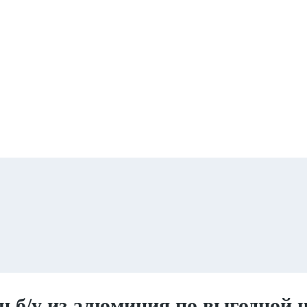
т Б/у
 б/у из алюминия по выгодной 