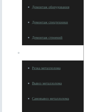
Демонтаж оборудования
Демонтаж спецтехники
Демонтаж строений
Разное
Резка металлолома
Вывоз металлолома
Самовывоз металлолома