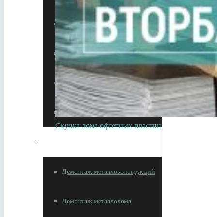
Утилизация спецтехники
Утилизация цветмета
Утилизация чермета
Сдать HDD жесткие диски
Скупка лома офсетных пластин
Демонтаж зданий и сооружений
Демонтаж металлоконструкций
Демонтаж металлолома