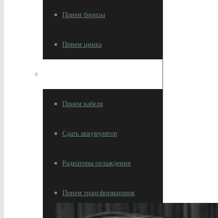
Прием бронзы
Прием цинка
Изделия с цветметом
Прием кабеля
Сдать аккумулятор
Радиаторы охлаждения
Прием трансформаторов