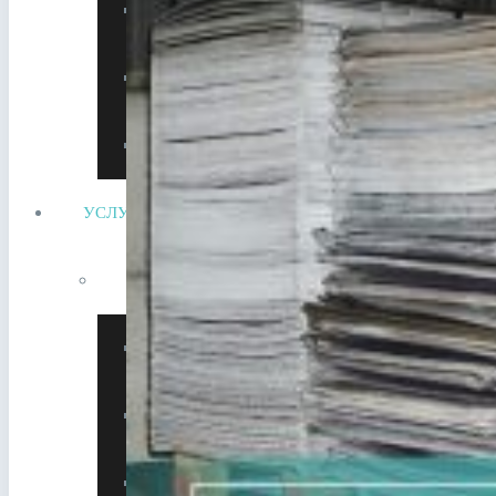
Холодильные компрессоров
Прием электродвигателей
Сдать литиевый аккумулятор
УСЛУГИ
Утилизация металлолома
Утилизация АКБ
Утилизация кабеля
Утилизация оборудования