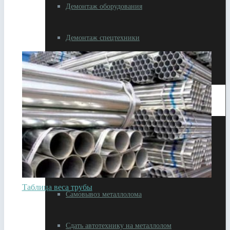
Демонтаж оборудования
Демонтаж спецтехники
Демонтаж строений
Разное
Резка металлолома
Вывоз металлолома
Таблица веса трубы
Самовывоз металлолома
Сдать автотехнику на металлолом