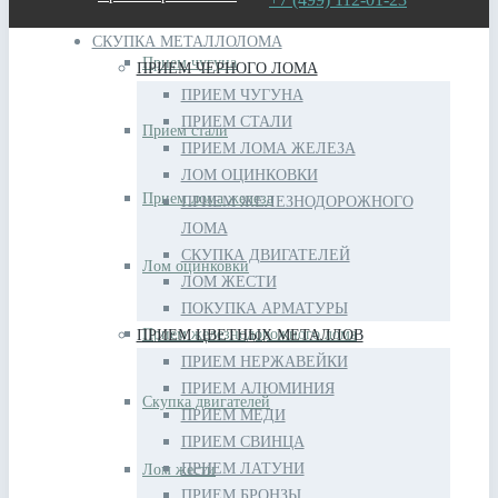
СКУПКА МЕТАЛЛОЛОМА
Прием чугуна
ПРИЕМ ЧЕРНОГО ЛОМА
ПРИЕМ ЧУГУНА
ПРИЕМ СТАЛИ
Прием стали
ПРИЕМ ЛОМА ЖЕЛЕЗА
ЛОМ ОЦИНКОВКИ
Прием лома железа
ПРИЕМ ЖЕЛЕЗНОДОРОЖНОГО
ЛОМА
СКУПКА ДВИГАТЕЛЕЙ
Лом оцинковки
ЛОМ ЖЕСТИ
ПОКУПКА АРМАТУРЫ
Прием железнодорожного лома
ПРИЕМ ЦВЕТНЫХ МЕТАЛЛОВ
ПРИЕМ НЕРЖАВЕЙКИ
ПРИЕМ АЛЮМИНИЯ
Скупка двигателей
ПРИЕМ МЕДИ
ПРИЕМ СВИНЦА
ПРИЕМ ЛАТУНИ
Лом жести
ПРИЕМ БРОНЗЫ