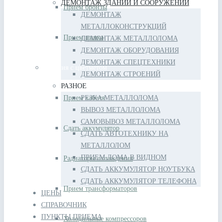
ДЕМОНТАЖ ЗДАНИЙ И СООРУЖЕНИЙ
Прием бронзы
ДЕМОНТАЖ
МЕТАЛЛОКОНСТРУКЦИЙ
Прием цинка
ДЕМОНТАЖ МЕТАЛЛОЛОМА
ДЕМОНТАЖ ОБОРУДОВАНИЯ
ДЕМОНТАЖ СПЕЦТЕХНИКИ
Изделия с цветметом
ДЕМОНТАЖ СТРОЕНИЙ
РАЗНОЕ
Прием кабеля
РЕЗКА МЕТАЛЛОЛОМА
ВЫВОЗ МЕТАЛЛОЛОМА
САМОВЫВОЗ МЕТАЛЛОЛОМА
Сдать аккумулятор
СДАТЬ АВТОТЕХНИКУ НА
МЕТАЛЛОЛОМ
ПРИЕМ ЛОМА В ВИДНОМ
Радиаторы охлаждения
СДАТЬ АККУМУЛЯТОР НОУТБУКА
СДАТЬ АККУМУЛЯТОР ТЕЛЕФОНА
Прием трансформаторов
ЦЕНЫ
СПРАВОЧНИК
ПУНКТЫ ПРИЕМА
Холодильные компрессоров