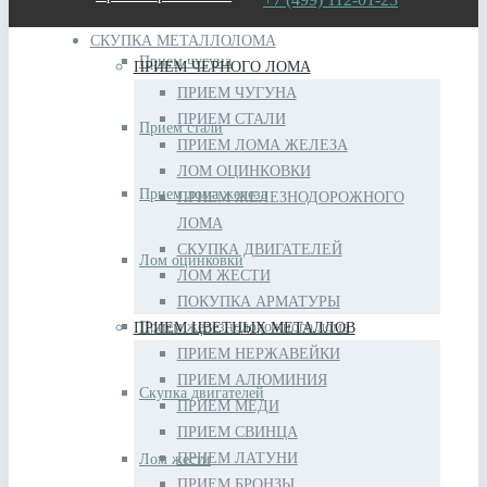
СКУПКА МЕТАЛЛОЛОМА
Прием чугуна
ПРИЕМ ЧЕРНОГО ЛОМА
ПРИЕМ ЧУГУНА
ПРИЕМ СТАЛИ
Прием стали
ПРИЕМ ЛОМА ЖЕЛЕЗА
ЛОМ ОЦИНКОВКИ
Прием лома железа
ПРИЕМ ЖЕЛЕЗНОДОРОЖНОГО
ЛОМА
СКУПКА ДВИГАТЕЛЕЙ
Лом оцинковки
ЛОМ ЖЕСТИ
ПОКУПКА АРМАТУРЫ
Прием железнодорожного лома
ПРИЕМ ЦВЕТНЫХ МЕТАЛЛОВ
ПРИЕМ НЕРЖАВЕЙКИ
ПРИЕМ АЛЮМИНИЯ
Скупка двигателей
ПРИЕМ МЕДИ
ПРИЕМ СВИНЦА
ПРИЕМ ЛАТУНИ
Лом жести
ПРИЕМ БРОНЗЫ