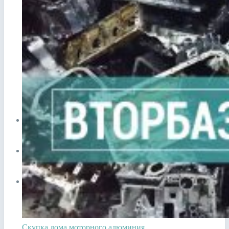
Прием лома в Видном
Сдать аккумулятор ноутбука
Сдать аккумулятор телефона
ЦЕНЫ
СПРАВОЧНИК
ПУНКТЫ ПРИЕМА
Скупка лома моторного алюминия