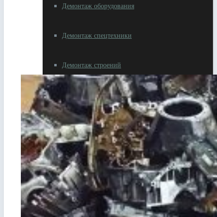
Демонтаж оборудования
Демонтаж спецтехники
Демонтаж строений
Разное
Резка металлолома
Вывоз металлолома
Самовывоз металлолома
Сдать автотехнику на металлолом