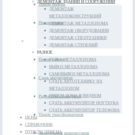
ДЕМОНТАЖ ЗДАНИЙ И СООРУЖЕНИЙ
Прием бронзы
ДЕМОНТАЖ
МЕТАЛЛОКОНСТРУКЦИЙ
Прием цинка
ДЕМОНТАЖ МЕТАЛЛОЛОМА
ДЕМОНТАЖ ОБОРУДОВАНИЯ
ДЕМОНТАЖ СПЕЦТЕХНИКИ
Изделия с цветметом
ДЕМОНТАЖ СТРОЕНИЙ
РАЗНОЕ
Прием кабеля
РЕЗКА МЕТАЛЛОЛОМА
ВЫВОЗ МЕТАЛЛОЛОМА
САМОВЫВОЗ МЕТАЛЛОЛОМА
Сдать аккумулятор
СДАТЬ АВТОТЕХНИКУ НА
МЕТАЛЛОЛОМ
ПРИЕМ ЛОМА В ВИДНОМ
Радиаторы охлаждения
СДАТЬ АККУМУЛЯТОР НОУТБУКА
СДАТЬ АККУМУЛЯТОР ТЕЛЕФОНА
Прием трансформаторов
ЦЕНЫ
СПРАВОЧНИК
ПУНКТЫ ПРИЕМА
Холодильные компрессоров