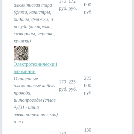
175
172
000
алюминиевая тара
руб.
руб.
руб.
(фляги, канистры,
бидоны, фляжки) и
посуда (кастрюли,
сковороды, черпаки,
кружки)
Электротехнический
алюминий
225
Очищенные
179
225
000
алюминиевые кабеля,
руб.
руб.
руб.
провода,
шинопроводы (сплав
АД31 / шина
электротехническая)
и т.п.
130
130