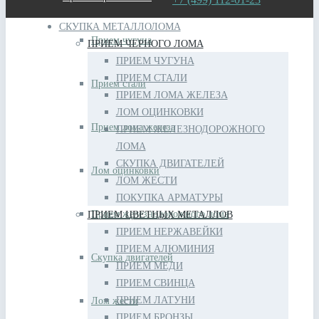
СКУПКА МЕТАЛЛОЛОМА
Прием чугуна
ПРИЕМ ЧЕРНОГО ЛОМА
ПРИЕМ ЧУГУНА
ПРИЕМ СТАЛИ
Прием стали
ПРИЕМ ЛОМА ЖЕЛЕЗА
ЛОМ ОЦИНКОВКИ
Прием лома железа
ПРИЕМ ЖЕЛЕЗНОДОРОЖНОГО
ЛОМА
СКУПКА ДВИГАТЕЛЕЙ
Лом оцинковки
ЛОМ ЖЕСТИ
ПОКУПКА АРМАТУРЫ
Прием железнодорожного лома
ПРИЕМ ЦВЕТНЫХ МЕТАЛЛОВ
ПРИЕМ НЕРЖАВЕЙКИ
ПРИЕМ АЛЮМИНИЯ
Скупка двигателей
ПРИЕМ МЕДИ
ПРИЕМ СВИНЦА
ПРИЕМ ЛАТУНИ
Лом жести
ПРИЕМ БРОНЗЫ