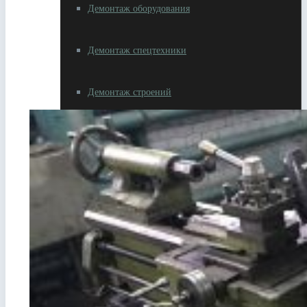
Демонтаж оборудования
Демонтаж спецтехники
Демонтаж строений
Разное
Резка металлолома
Вывоз металлолома
Самовывоз металлолома
Сдать автотехнику на металлолом