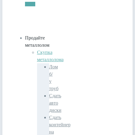
Email
Продайте
металлолом
Скупка
металлолома
Лом
б/
у
труб
Сдать
авто
диски
Сдать
контейнер
на