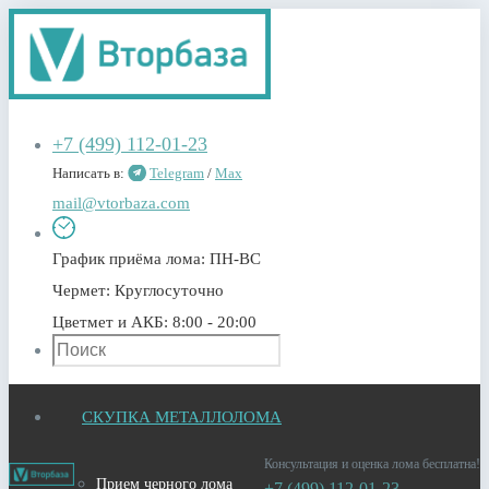
+7 (499) 112-01-23
Написать в:
Telegram
/
Max
mail@vtorbaza.com
График приёма лома:
ПН-ВС
Чермет:
Круглосуточно
Цветмет и АКБ:
8:00 - 20:00
СКУПКА МЕТАЛЛОЛОМА
Консультация и оценка лома бесплатна!
Прием черного лома
+7 (499) 112-01-23