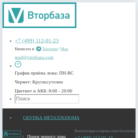
+7 (499) 112-01-23
Написать в:
Telegram
/
Max
mail@vtorbaza.com
График приёма лома:
ПН-ВС
Чермет:
Круглосуточно
Цветмет и АКБ:
8:00 - 20:00
СКУПКА МЕТАЛЛОЛОМА
Консультация и оценка лома бесплатна!
Прием черного лома
+7 (499) 112-01-23