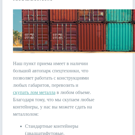
Наш пункт приема имеет в наличии
большой автопарк спецтехники, что
позволяет работать с конструкциями
любых габаритов, перевозить и
скупать лом металла
в любом объеме.
Благодаря тому, что мы скупаем любые
контейнеры, у нас вы можете сдать на
металлолом:
Стандартные контейнеры
(двадцатифутовые,