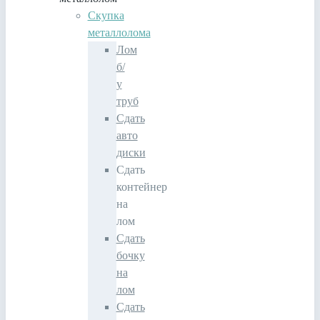
Скупка
металлолома
Лом
б/
у
труб
Сдать
авто
диски
Сдать
контейнер
на
лом
Сдать
бочку
на
лом
Сдать