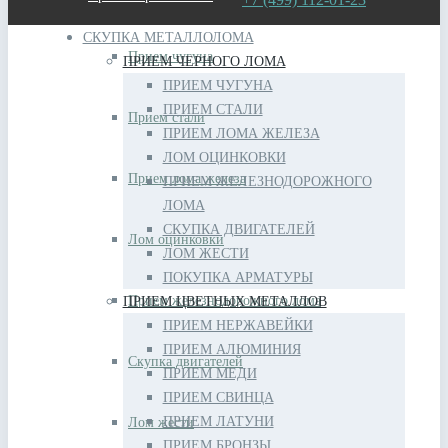
СКУПКА МЕТАЛЛОЛОМА
Прием чугуна
ПРИЕМ ЧЕРНОГО ЛОМА
ПРИЕМ ЧУГУНА
ПРИЕМ СТАЛИ
Прием стали
ПРИЕМ ЛОМА ЖЕЛЕЗА
ЛОМ ОЦИНКОВКИ
Прием лома железа
ПРИЕМ ЖЕЛЕЗНОДОРОЖНОГО
ЛОМА
СКУПКА ДВИГАТЕЛЕЙ
Лом оцинковки
ЛОМ ЖЕСТИ
ПОКУПКА АРМАТУРЫ
Прием железнодорожного лома
ПРИЕМ ЦВЕТНЫХ МЕТАЛЛОВ
ПРИЕМ НЕРЖАВЕЙКИ
ПРИЕМ АЛЮМИНИЯ
Скупка двигателей
ПРИЕМ МЕДИ
ПРИЕМ СВИНЦА
ПРИЕМ ЛАТУНИ
Лом жести
ПРИЕМ БРОНЗЫ