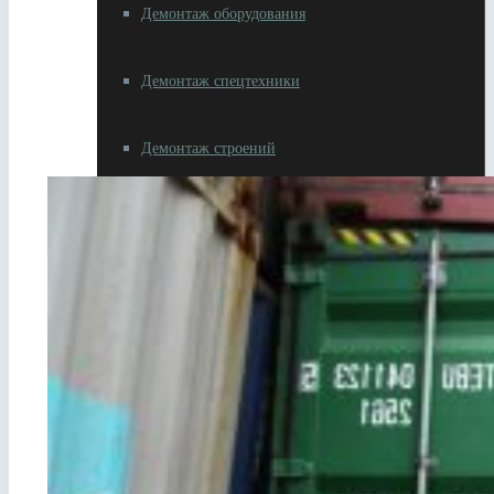
Демонтаж оборудования
Демонтаж спецтехники
Демонтаж строений
Разное
Резка металлолома
Вывоз металлолома
Самовывоз металлолома
Сдать автотехнику на металлолом