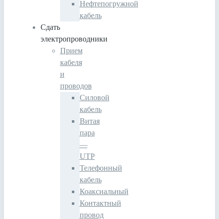
Нефтепогружной
кабель
Сдать
электропроводники
Прием
кабеля
и
проводов
Силовой
кабель
Витая
пара
—
UTP
Телефонный
кабель
Коаксиальный
Контактный
провод