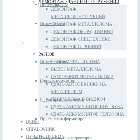
ДЕМОНТАЖ ЗДАНИЙ И СООРУЖЕНИЙ
Прием бронзы
ДЕМОНТАЖ
МЕТАЛЛОКОНСТРУКЦИЙ
Прием цинка
ДЕМОНТАЖ МЕТАЛЛОЛОМА
ДЕМОНТАЖ ОБОРУДОВАНИЯ
ДЕМОНТАЖ СПЕЦТЕХНИКИ
Изделия с цветметом
ДЕМОНТАЖ СТРОЕНИЙ
РАЗНОЕ
Прием кабеля
РЕЗКА МЕТАЛЛОЛОМА
ВЫВОЗ МЕТАЛЛОЛОМА
САМОВЫВОЗ МЕТАЛЛОЛОМА
Сдать аккумулятор
СДАТЬ АВТОТЕХНИКУ НА
МЕТАЛЛОЛОМ
ПРИЕМ ЛОМА В ВИДНОМ
Радиаторы охлаждения
СДАТЬ АККУМУЛЯТОР НОУТБУКА
СДАТЬ АККУМУЛЯТОР ТЕЛЕФОНА
Прием трансформаторов
ЦЕНЫ
СПРАВОЧНИК
ПУНКТЫ ПРИЕМА
Холодильные компрессоров