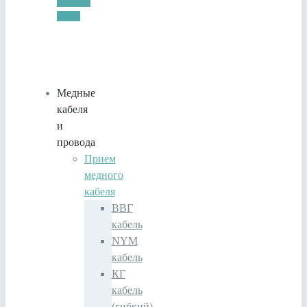
Google+
Email
Медные
кабеля
и
провода
Прием
медного
кабеля
ВВГ
кабель
NYM
кабель
КГ
кабель
(гибкий)