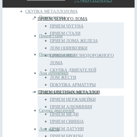
СКУПКА МЕТАЛЛОЛОМА
Прием чугуна
ПРИЕМ ЧЕРНОГО ЛОМА
ПРИЕМ ЧУГУНА
ПРИЕМ СТАЛИ
Прием стали
ПРИЕМ ЛОМА ЖЕЛЕЗА
ЛОМ ОЦИНКОВКИ
Прием лома железа
ПРИЕМ ЖЕЛЕЗНОДОРОЖНОГО
ЛОМА
СКУПКА ДВИГАТЕЛЕЙ
Лом оцинковки
ЛОМ ЖЕСТИ
ПОКУПКА АРМАТУРЫ
Прием железнодорожного лома
ПРИЕМ ЦВЕТНЫХ МЕТАЛЛОВ
ПРИЕМ НЕРЖАВЕЙКИ
ПРИЕМ АЛЮМИНИЯ
Скупка двигателей
ПРИЕМ МЕДИ
ПРИЕМ СВИНЦА
ПРИЕМ ЛАТУНИ
Лом жести
ПРИЕМ БРОНЗЫ