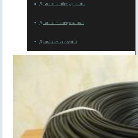
Демонтаж оборудования
Демонтаж спецтехники
Демонтаж строений
Разное
Резка металлолома
Вывоз металлолома
Самовывоз металлолома
Сдать автотехнику на металлолом