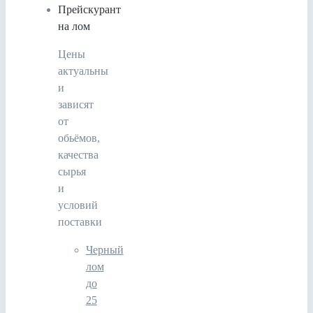
Прейскурант
на лом
Цены
актуальны
и
зависят
от
обьёмов,
качества
сырья
и
условий
поставки
Черный
лом
до
25