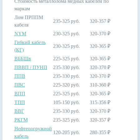
Стоимость металлолома медных кабелей по
маркам
Лом ПРППМ
235-325 руб.
320-357 ₽
кабеля
NYM
230-325 руб.
320-370 ₽
Гибкий кабель
230-325 руб.
320-365 ₽
(КГ)
ВББШв
225-325 руб.
320-365 ₽
ПВВП / ПУНП
235-330 руб.
320-370 ₽
ППВ
235-330 руб.
320-370 ₽
ПВС
225-320 руб.
310-360 ₽
ВПП
225-325 руб.
320-365 ₽
ТПП
105-150 руб.
315-356 ₽
ВВГ
235-330 руб.
320-370 ₽
РКГМ
235-325 руб.
320-357 ₽
Нефтепогружной
120-205 руб.
280-355 ₽
кабель