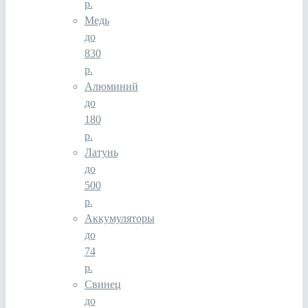
р.
Медь
до
830
р.
Алюминий
до
180
р.
Латунь
до
500
р.
Аккумуляторы
до
74
р.
Свинец
до