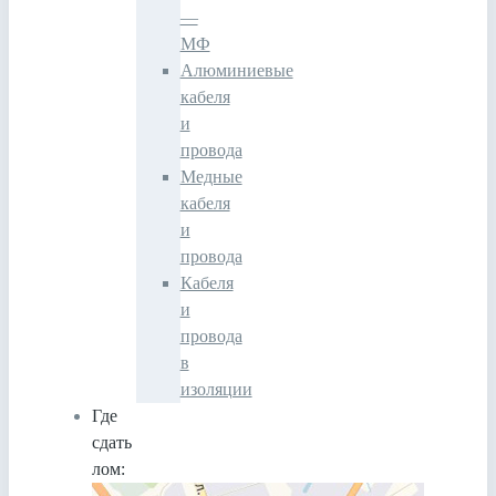
—
МФ
Алюминиевые
кабеля
и
провода
Медные
кабеля
и
провода
Кабеля
и
провода
в
изоляции
Где
сдать
лом: