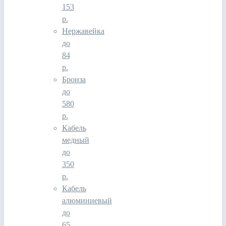
153
р.
Нержавейка
до
84
р.
Бронза
до
580
р.
Кабель
медный
до
350
р.
Кабель
алюминиевый
до
65