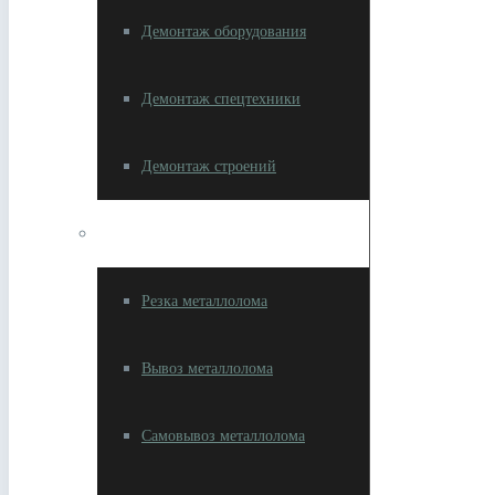
Демонтаж оборудования
Демонтаж спецтехники
Демонтаж строений
Разное
Резка металлолома
Вывоз металлолома
Самовывоз металлолома