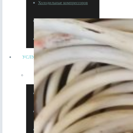
Холодильные компрессоров
Прием электродвигателей
Сдать литиевый аккумулятор
УСЛУГИ
Утилизация металлолома
Утилизация АКБ
Утилизация кабеля
Утилизация оборудования