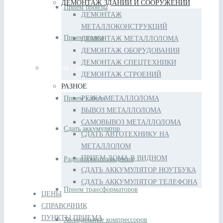
ДЕМОНТАЖ ЗДАНИЙ И СООРУЖЕНИЙ
Прием бронзы
ДЕМОНТАЖ
МЕТАЛЛОКОНСТРУКЦИЙ
Прием цинка
ДЕМОНТАЖ МЕТАЛЛОЛОМА
ДЕМОНТАЖ ОБОРУДОВАНИЯ
ДЕМОНТАЖ СПЕЦТЕХНИКИ
Изделия с цветметом
ДЕМОНТАЖ СТРОЕНИЙ
РАЗНОЕ
Прием кабеля
РЕЗКА МЕТАЛЛОЛОМА
ВЫВОЗ МЕТАЛЛОЛОМА
САМОВЫВОЗ МЕТАЛЛОЛОМА
Сдать аккумулятор
СДАТЬ АВТОТЕХНИКУ НА
МЕТАЛЛОЛОМ
ПРИЕМ ЛОМА В ВИДНОМ
Радиаторы охлаждения
СДАТЬ АККУМУЛЯТОР НОУТБУКА
СДАТЬ АККУМУЛЯТОР ТЕЛЕФОНА
Прием трансформаторов
ЦЕНЫ
СПРАВОЧНИК
ПУНКТЫ ПРИЕМА
Холодильные компрессоров