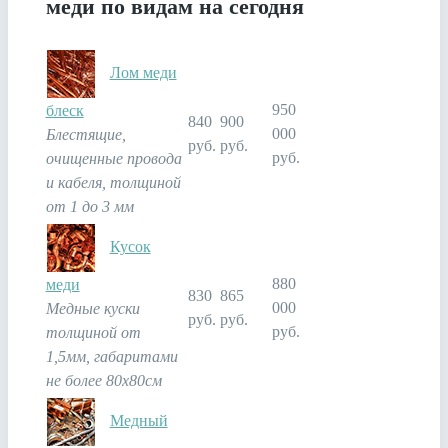
меди по видам на сегодня
Лом меди
950
блеск
840
900
000
Блестящие,
руб.
руб.
руб.
очищенные провода
и кабеля, толщиной
от 1 до 3 мм
Кусок
880
меди
830
865
000
Медные куски
руб.
руб.
руб.
толщиной от
1,5мм, габаритами
не более 80х80см
Медный