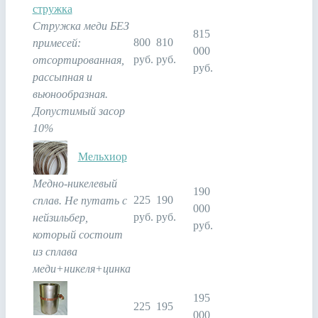
стружка
Стружка меди БЕЗ
815
800
810
примесей:
000
руб.
руб.
отсортированная,
руб.
рассыпная и
вьюнообразная.
Допустимый засор
10%
Мельхиор
Медно-никелевый
190
225
190
сплав. Не путать с
000
руб.
руб.
нейзильбер,
руб.
который состоит
из сплава
меди+никеля+цинка
195
225
195
000