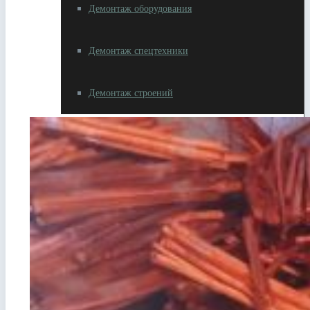
Демонтаж оборудования
Демонтаж спецтехники
Демонтаж строений
Разное
Резка металлолома
Вывоз металлолома
Самовывоз металлолома
Сдать автотехнику на металлолом