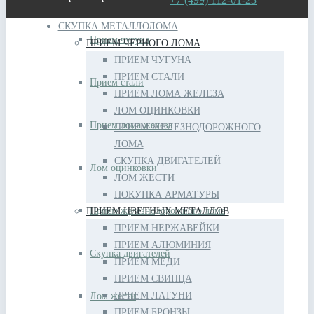
СКУПКА МЕТАЛЛОЛОМА
Прием чугуна
ПРИЕМ ЧЕРНОГО ЛОМА
ПРИЕМ ЧУГУНА
ПРИЕМ СТАЛИ
Прием стали
ПРИЕМ ЛОМА ЖЕЛЕЗА
ЛОМ ОЦИНКОВКИ
Прием лома железа
ПРИЕМ ЖЕЛЕЗНОДОРОЖНОГО
ЛОМА
СКУПКА ДВИГАТЕЛЕЙ
Лом оцинковки
ЛОМ ЖЕСТИ
ПОКУПКА АРМАТУРЫ
Прием железнодорожного лома
ПРИЕМ ЦВЕТНЫХ МЕТАЛЛОВ
ПРИЕМ НЕРЖАВЕЙКИ
ПРИЕМ АЛЮМИНИЯ
Скупка двигателей
ПРИЕМ МЕДИ
ПРИЕМ СВИНЦА
ПРИЕМ ЛАТУНИ
Лом жести
ПРИЕМ БРОНЗЫ