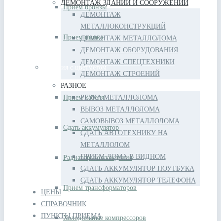
ДЕМОНТАЖ ЗДАНИЙ И СООРУЖЕНИЙ
Прием бронзы
ДЕМОНТАЖ
МЕТАЛЛОКОНСТРУКЦИЙ
Прием цинка
ДЕМОНТАЖ МЕТАЛЛОЛОМА
ДЕМОНТАЖ ОБОРУДОВАНИЯ
ДЕМОНТАЖ СПЕЦТЕХНИКИ
Изделия с цветметом
ДЕМОНТАЖ СТРОЕНИЙ
РАЗНОЕ
Прием кабеля
РЕЗКА МЕТАЛЛОЛОМА
ВЫВОЗ МЕТАЛЛОЛОМА
САМОВЫВОЗ МЕТАЛЛОЛОМА
Сдать аккумулятор
СДАТЬ АВТОТЕХНИКУ НА
МЕТАЛЛОЛОМ
ПРИЕМ ЛОМА В ВИДНОМ
Радиаторы охлаждения
СДАТЬ АККУМУЛЯТОР НОУТБУКА
СДАТЬ АККУМУЛЯТОР ТЕЛЕФОНА
Прием трансформаторов
ЦЕНЫ
СПРАВОЧНИК
ПУНКТЫ ПРИЕМА
Холодильные компрессоров