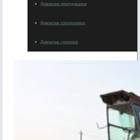
Демонтаж оборудования
Демонтаж спецтехники
Демонтаж строений
Разное
Резка металлолома
Вывоз металлолома
Самовывоз металлолома
Сдать автотехнику на металлолом