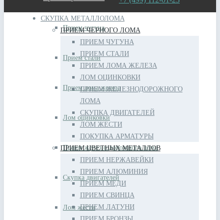
СКУПКА МЕТАЛЛОЛОМА
Прием чугуна
ПРИЕМ ЧЕРНОГО ЛОМА
ПРИЕМ ЧУГУНА
ПРИЕМ СТАЛИ
Прием стали
ПРИЕМ ЛОМА ЖЕЛЕЗА
ЛОМ ОЦИНКОВКИ
Прием лома железа
ПРИЕМ ЖЕЛЕЗНОДОРОЖНОГО
ЛОМА
СКУПКА ДВИГАТЕЛЕЙ
Лом оцинковки
ЛОМ ЖЕСТИ
ПОКУПКА АРМАТУРЫ
Прием железнодорожного лома
ПРИЕМ ЦВЕТНЫХ МЕТАЛЛОВ
ПРИЕМ НЕРЖАВЕЙКИ
ПРИЕМ АЛЮМИНИЯ
Скупка двигателей
ПРИЕМ МЕДИ
ПРИЕМ СВИНЦА
ПРИЕМ ЛАТУНИ
Лом жести
ПРИЕМ БРОНЗЫ