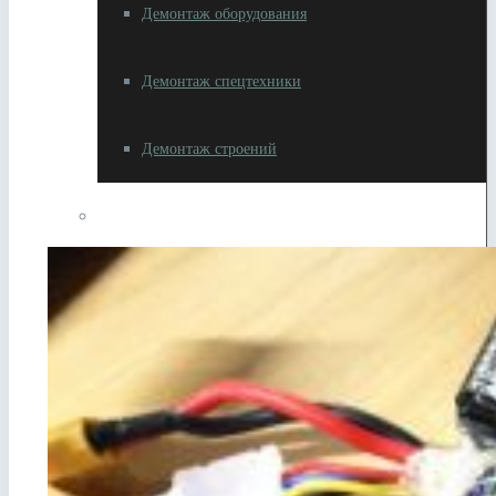
Демонтаж оборудования
Демонтаж спецтехники
Демонтаж строений
Разное
Резка металлолома
Вывоз металлолома
Самовывоз металлолома
Сдать автотехнику на металлолом