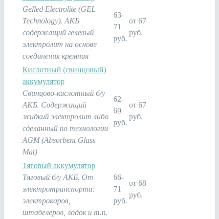
Gelled Electrolite (GEL
63-
Technology). АКБ
от 67
71
содержащий гелевый
руб.
руб.
электролит на основе
соединения кремния
Кислотный (свинцовый)
аккумулятор
Свинцово-кислотный б/у
62-
АКБ. Содержащий
от 67
69
жидкий электролит либо
руб.
руб.
сделанный по технологии
AGM (Absorbent Glass
Mat)
Тяговый аккумулятор
Тяговый б/у АКБ. От
66-
от 68
электротранспорта:
71
руб.
электрокаров,
руб.
штабелеров, лодок и т.п.