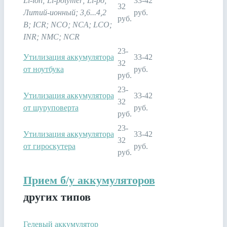
Li-ion; Li-polymer; Li-po;
33-42
32
Литий-ионный; 3,6...4,2
руб.
руб.
В; ICR; NCO; NCA; LCO;
INR; NMC; NCR
23-
Утилизация аккумулятора
33-42
32
от ноутбука
руб.
руб.
23-
Утилизация аккумулятора
33-42
32
от шуруповерта
руб.
руб.
23-
Утилизация аккумулятора
33-42
32
от гироскутера
руб.
руб.
Прием б/у аккумуляторов
других типов
Гелевый аккумулятор