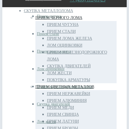
СКУПКА МЕТАЛЛОЛОМА
Прием чугуна
ПРИЕМ ЧЕРНОГО ЛОМА
ПРИЕМ ЧУГУНА
ПРИЕМ СТАЛИ
Прием стали
ПРИЕМ ЛОМА ЖЕЛЕЗА
ЛОМ ОЦИНКОВКИ
Прием лома железа
ПРИЕМ ЖЕЛЕЗНОДОРОЖНОГО
ЛОМА
СКУПКА ДВИГАТЕЛЕЙ
Лом оцинковки
ЛОМ ЖЕСТИ
ПОКУПКА АРМАТУРЫ
Прием железнодорожного лома
ПРИЕМ ЦВЕТНЫХ МЕТАЛЛОВ
ПРИЕМ НЕРЖАВЕЙКИ
ПРИЕМ АЛЮМИНИЯ
Скупка двигателей
ПРИЕМ МЕДИ
ПРИЕМ СВИНЦА
ПРИЕМ ЛАТУНИ
Лом жести
ПРИЕМ БРОНЗЫ