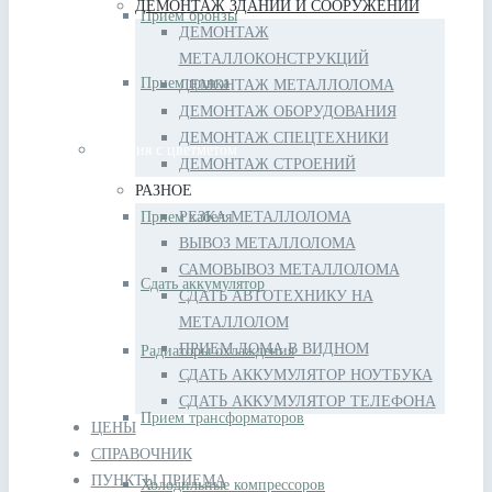
ДЕМОНТАЖ ЗДАНИЙ И СООРУЖЕНИЙ
Прием бронзы
ДЕМОНТАЖ
МЕТАЛЛОКОНСТРУКЦИЙ
Прием цинка
ДЕМОНТАЖ МЕТАЛЛОЛОМА
ДЕМОНТАЖ ОБОРУДОВАНИЯ
ДЕМОНТАЖ СПЕЦТЕХНИКИ
Изделия с цветметом
ДЕМОНТАЖ СТРОЕНИЙ
РАЗНОЕ
Прием кабеля
РЕЗКА МЕТАЛЛОЛОМА
ВЫВОЗ МЕТАЛЛОЛОМА
САМОВЫВОЗ МЕТАЛЛОЛОМА
Сдать аккумулятор
СДАТЬ АВТОТЕХНИКУ НА
МЕТАЛЛОЛОМ
ПРИЕМ ЛОМА В ВИДНОМ
Радиаторы охлаждения
СДАТЬ АККУМУЛЯТОР НОУТБУКА
СДАТЬ АККУМУЛЯТОР ТЕЛЕФОНА
Прием трансформаторов
ЦЕНЫ
СПРАВОЧНИК
ПУНКТЫ ПРИЕМА
Холодильные компрессоров