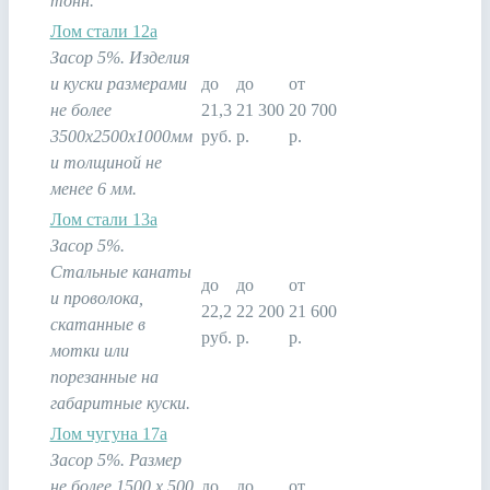
тонн.
Лом стали 12а
Засор 5%. Изделия
и куски размерами
до
до
от
не более
21,3
21 300
20 700
3500х2500х1000мм
руб.
р.
р.
и толщиной не
менее 6 мм.
Лом стали 13а
Засор 5%.
Стальные канаты
до
до
от
и проволока,
22,2
22 200
21 600
скатанные в
руб.
р.
р.
мотки или
порезанные на
габаритные куски.
Лом чугуна 17а
Засор 5%. Размер
не более 1500 х 500
до
до
от