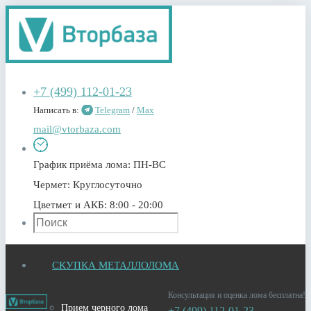
+7 (499) 112-01-23
Написать в:
Telegram
/
Max
mail@vtorbaza.com
График приёма лома:
ПН-ВС
Чермет:
Круглосуточно
Цветмет и АКБ:
8:00 - 20:00
СКУПКА МЕТАЛЛОЛОМА
Консультация и оценка лома бесплатна!
Прием черного лома
+7 (499) 112-01-23