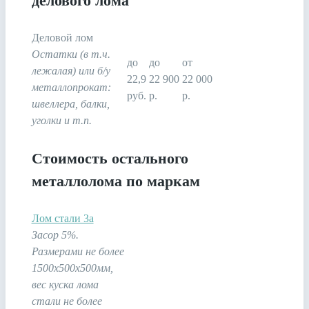
делового лома
Деловой лом
Остатки (в т.ч.
до
до
от
лежалая) или б/у
22,9
22 900
22 000
металлопрокат:
руб.
р.
р.
швеллера, балки,
уголки и т.п.
Стоимость остального
металлолома по маркам
Лом стали 3а
Засор 5%.
Размерами не более
1500х500х500мм,
вес куска лома
стали не более