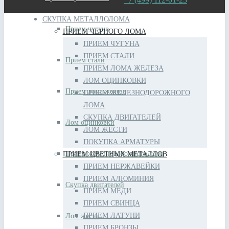
СКУПКА МЕТАЛЛОЛОМА
Прием чугуна
ПРИЕМ ЧЕРНОГО ЛОМА
ПРИЕМ ЧУГУНА
ПРИЕМ СТАЛИ
Прием стали
ПРИЕМ ЛОМА ЖЕЛЕЗА
ЛОМ ОЦИНКОВКИ
Прием лома железа
ПРИЕМ ЖЕЛЕЗНОДОРОЖНОГО
ЛОМА
СКУПКА ДВИГАТЕЛЕЙ
Лом оцинковки
ЛОМ ЖЕСТИ
ПОКУПКА АРМАТУРЫ
Прием железнодорожного лома
ПРИЕМ ЦВЕТНЫХ МЕТАЛЛОВ
ПРИЕМ НЕРЖАВЕЙКИ
ПРИЕМ АЛЮМИНИЯ
Скупка двигателей
ПРИЕМ МЕДИ
ПРИЕМ СВИНЦА
ПРИЕМ ЛАТУНИ
Лом жести
ПРИЕМ БРОНЗЫ