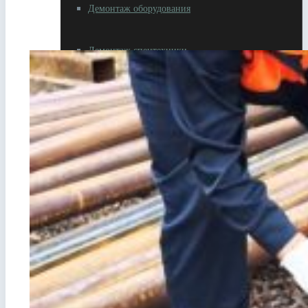
Демонтаж оборудования
Демонтаж спецтехники
Демонтаж строений
Разное
Резка металлолома
Вывоз металлолома
Самовывоз металлолома
Сдать автотехнику на металлолом